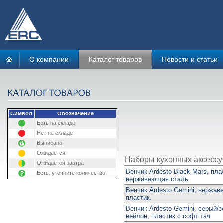
О компании
Каталог товаров
Новости и статьи
Символ
Обозначение
Есть на складе
Нет на складе
Выписано
Ожидается
Наборы кухонных аксессу
Ожидается завтра
Венчик Ardesto Black Mars, пла
Есть, уточните количество
нержавеющая сталь
Венчик Ardesto Gemini, нержав
пластик.
Венчик Ardesto Gemini, серый/
нейлон, пластик с софт тач