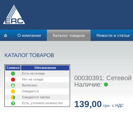
О компании
Каталог товаров
Новости и статьи
Символ
Обозначение
Есть на складе
00030391: Сетевой
Нет на складе
Наличие:
Выписано
Ожидается
Ожидается завтра
139,00
Есть, уточните количество
грн. с НДС