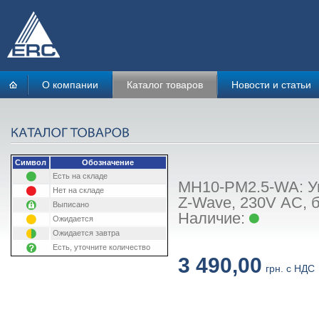
О компании
Каталог товаров
Новости и статьи
Символ
Обозначение
Есть на складе
MH10-PM2.5-WA: Ум
Нет на складе
Z-Wave, 230V АС, 
Выписано
Наличие:
Ожидается
Ожидается завтра
Есть, уточните количество
3 490,00
грн. с НДС