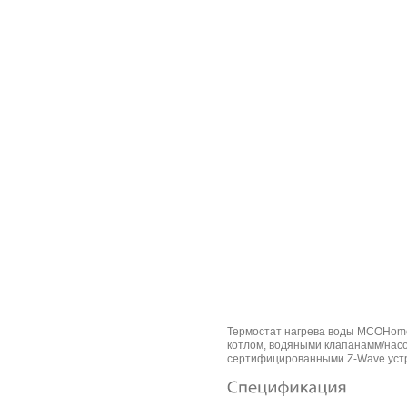
Термостат нагрева воды MCOHome
котлом, водяными клапанамм/насо
сертифицированными Z-Wave устр