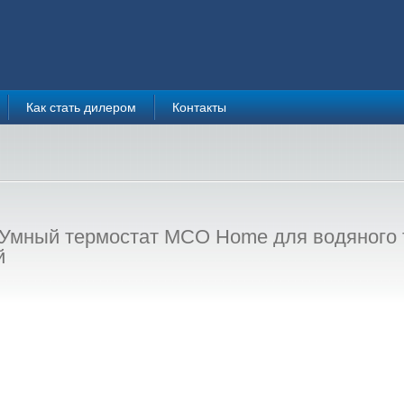
Как стать дилером
Контакты
мный термостат MCO Home для водяного те
й