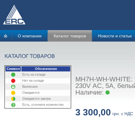
О компании
Каталог товаров
Новости и статьи
Символ
Обозначение
Есть на складе
MH7H-WH-WHITE: У
Нет на складе
230V АС, 5А, белы
Выписано
Наличие:
Ожидается
Ожидается завтра
Есть, уточните количество
3 300,00
грн. с НДС