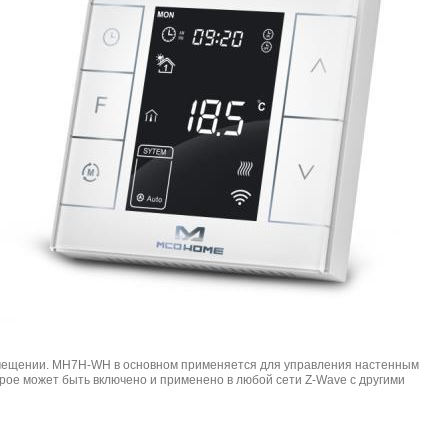
помещении. MH7H-WH в основном применяется для управления настенным
орое может быть включено и применено в любой сети Z-Wave с другими