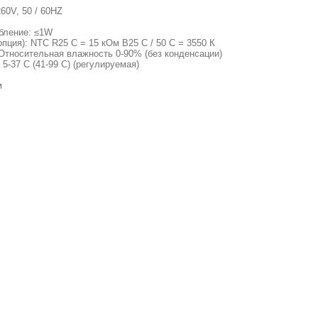
60V, 50 / 60HZ
бление: ≤1W
опция): NTC R25 C = 15 кОм B25 C / 50 C = 3550 К
 Относительная влажность 0-90% (без конденсации)
5-37 C (41-99 C) (регулируемая)
м