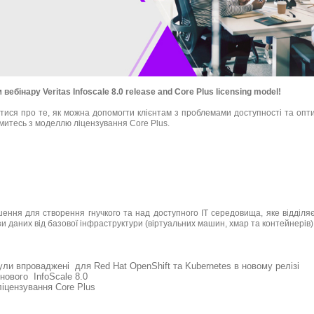
бінару Veritas Infoscale 8.0 release and Core Plus licensing model!
натися про те, як можна допомогти клієнтам з проблемами доступності та опт
йомитесь з моделлю ліцензування Core Plus.
ення для створення гнучкого та над доступного ІТ середовища, яке відділяє
 даних від базової інфраструктури (віртуальних машин, хмар та контейнерів)
ули впроваджені для Red Hat OpenShift та Kubernetes в новому релізі
нового InfoScale 8.0
ліцензування Core Plus