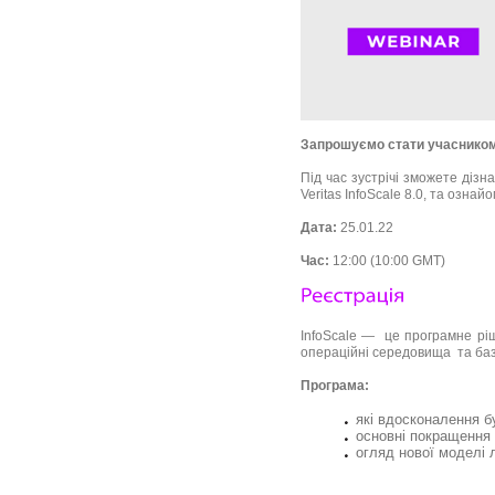
Запрошуємо стати учасником ве
Під час зустрічі зможете діз
Veritas InfoScale 8.0, та озна
Дата:
25.01.22
Час:
12:00 (10:00 GMT)
InfoScale — це програмне ріш
операційні середовища та бази
Програма:
які вдосконалення б
основні покращення 
огляд нової моделі 