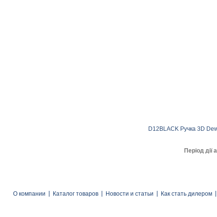
D12BLACK
Ручка 3D De
Період дії а
О компании
Каталог товаров
Новости и статьи
Как стать дилером