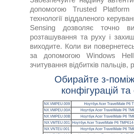
допомогою Trusted Platform
технології віддаленого керуван
Sensing дозволяє точно в
розташування та руху і захищ
виходите. Коли ви повернетес
за допомогою Windows Hel
зчитування відбитків пальців,
Обирайте з-поміж
конфігурацій та
NX.VMPEU.009
Ноутбук Acer TravelMate P6 T
NX.VMPEU.00A
Ноутбук Acer TravelMate P6 TM
NX.VMPEU.00B
Ноутбук Acer TravelMate P6 TM
NX.VMTEU.001
Ноутбук Acer TravelMate P6 TMP614-
NX.VNTEU.001
Ноутбук Acer TravelMate P6 TM