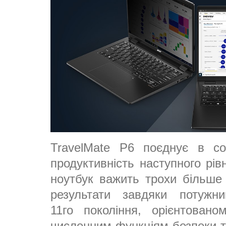
TravelMate P6 поєднує в со
продуктивність наступного рівн
ноутбук важить трохи більше 
результати завдяки потужн
11го покоління, орієнтован
численним функціям безпеки т