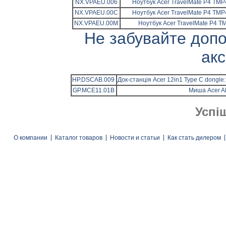
NX.VPAEU.006
Ноутбук Acer TravelMate P4 TMP4
NX.VPAEU.00C
Ноутбук Acer TravelMate P4 TMP4
NX.VPAEU.00M
Ноутбук Acer TravelMate P4 TM
Не забувайте доп
ак
HP.DSCAB.009
Док-станція Acer 12in1 Type C dongle
GP.MCE11.01B
Миша Acer AM
Успі
О компании
Каталог товаров
Новости и статьи
Как стать дилером