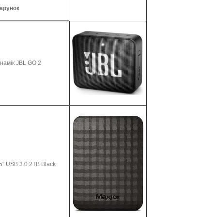
арунок
инамік JBL GO 2
5" USB 3.0 2TB Black