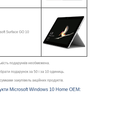
oft Surface GO 10
лькість подарунків необмежена.
брати подарунок за 50 і за 10 одиниць.
сумками закупівель акційних продуктів.
одукти Microsoft Windows 10 Home OEM: