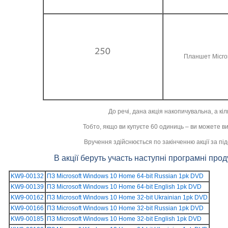
Планшет Micros
До речі, дана акція накопичувальна, а кі
Тобто, якщо ви купуєте 60 одиниць – ви можете ви
Вручення здійснюється по закінченню акції за під
В акції беруть участь наступні програмні пр
KW9-00132
ПЗ Microsoft Windows 10 Home 64-bit Russian 1pk DVD
KW9-00139
ПЗ Microsoft Windows 10 Home 64-bit English 1pk DVD
KW9-00162
ПЗ Microsoft Windows 10 Home 32-bit Ukrainian 1pk DVD
KW9-00166
ПЗ Microsoft Windows 10 Home 32-bit Russian 1pk DVD
KW9-00185
ПЗ Microsoft Windows 10 Home 32-bit English 1pk DVD