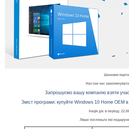
Шановні партн
Настав час накопичувати
Запрошуємо вашу компанію взяти участь 
Зміст програми: купуйте Windows 10 Home OEM в п
А
кція діє в період
: 22.0
Лише погляньте які подарун