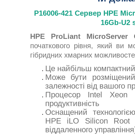
P16006-421
Сервер HPE Micr
16Gb-U2 
HPE
ProLiant MicroServer 
початкового рівня, який ви 
гібридних хмарних можливост
Це найбільш компактний 
Може бути розміщений
залежності від вашого п
Процесор Intel Xeon 
продуктивність
Оснащений технологією
HPE iLO Silicon Root 
віддаленного управління