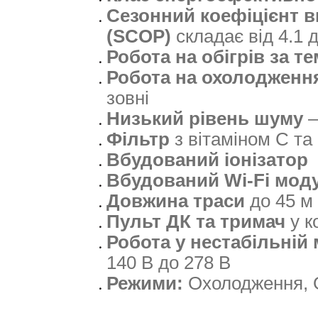
Сезонний коефіцієнт в
(SCOP)
складає від 4.1 
Робота на обігрів за т
Робота на охолодження
зовні
Низький рівень шуму
–
Фільтр
з вітаміном C та
Вбудований іонізатор
Вбудований Wi-Fi мод
Довжина траси
до 45 м
Пульт ДК та тримач
у к
Робота у нестабільній
140 В до 278 В
Режими:
Охолодження, О