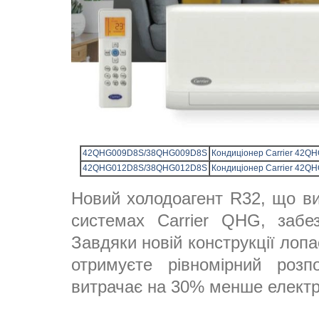
42QHG009D8S/38QHG009D8S
Кондиціонер Carrier 42QH
42QHG012D8S/38QHG012D8S
Кондиціонер Carrier 42QH
Новий холодоагент R32, що ви
системах Carrier QHG, забе
Завдяки новій конструкції лоп
отримуєте рівномірний розп
витрачає на 30% менше електро