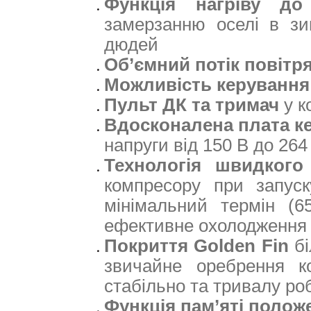
Функція нагріву 
замерзанню оселі в зим
дюдей
Об’ємний потік повітря
Можливість керування 
Пульт ДК та тримач
у к
Вдосконалена плата к
напруги від 150 В до 264
Технологія швидкого
компресору при запуск
мінімальний термін (6
ефективне охолодження /
Покриття Golden Fin
б
звичайне оребрення ко
стабільно та тривалу ро
Функція пам’яті полож