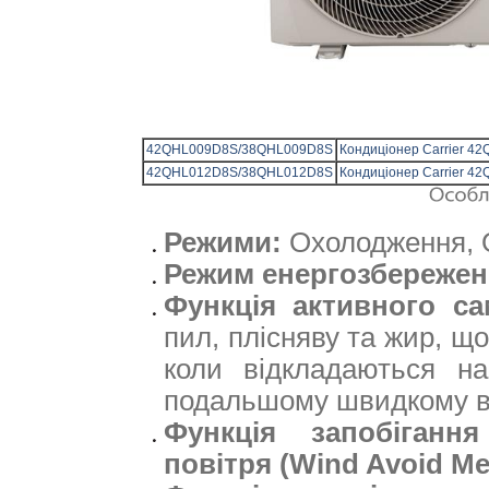
42QHL009D8S/38QHL009D8S
Кондиціонер Carrier 42
42QHL012D8S/38QHL012D8S
Кондиціонер Carrier 42
Режими:
Охолодження, О
Режим енергозбережен
Функція активного с
пил, плісняву та жир, щ
коли відкладаються на
подальшому швидкому в
Функція запобіганн
повітря (Wind Avoid Me