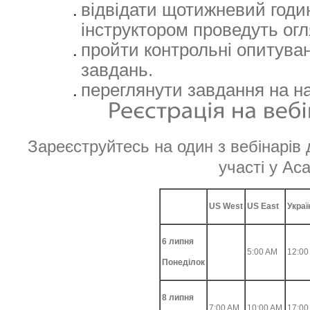
відвідати щотижневий годин
інструктором проведуть ог
пройти контрольні опитува
завдань.
переглянути завдання на н
Зареєструйтесь на один з вебінарів
участі у Ac
US West
US East
Украї
6 липня
5:00 AM
12:00
Понеділок
8 липня
7:00 AM
10:00 AM
17:00