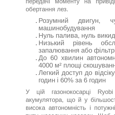
передачі моменту на привід
обертання лез.
Розумний двигун, ч
машинобудування
Нуль палива, нуль викид
Низький рівень обсл
запалювання або фільтр
До 60 хвилин автономн
4000 м² площі скошуван
Легкий доступ до відсік
годин і 60% за 6 годин
У цій газонокосарці Ryobi
акумулятора, що й у більшості
висока автономність і потужн