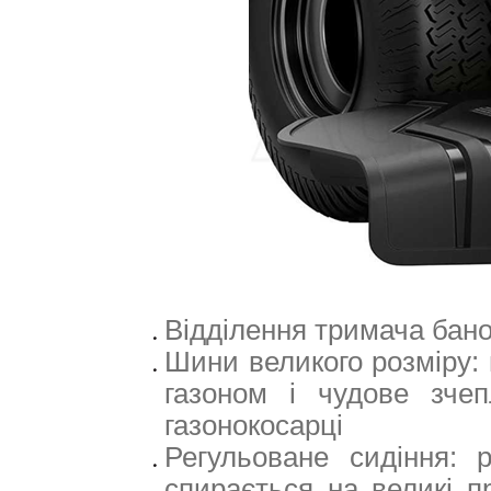
Відділення тримача бан
Шини великого розміру:
газоном і чудове зче
газонокосарці
Регульоване сидіння: 
спирається на великі п