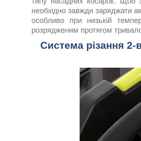
типу насадних косарок. Щоб з
необхідно завжди заряджати ак
особливо при низькій темпе
розрядженим протягом тривало
Система різання 2-