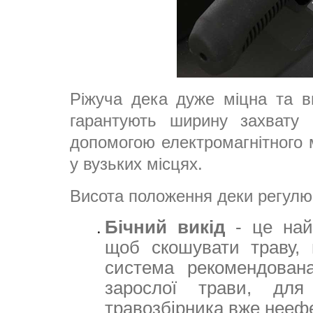
Ріжуча дека дуже міцна та ви
гарантують ширину захвату 
допомогою електромагнітного 
у вузьких місцях.
Висота положення деки регулює
Бічний викід
- це най
щоб скошувати траву, 
система рекомендован
зарослої трави, для
травозбірника вже нееф