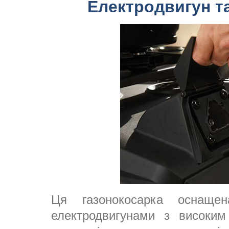
Електродвигун т
Ця газонокосарка оснаще
електродвигунами з високи