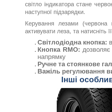
світло індикатора стане черв
наступної підзарядки.
Керування лезами (червона к
активувати леза, та натисніть ї
Світлодіодна кнопка:
в
Кнопка RMO:
дозволяє 
напрямку
Ручне та стоянкове га
Важіль регулювання в
Інші особли