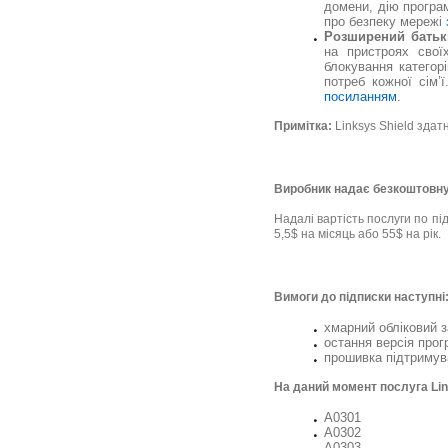
домени, дію програ
про безпеку мережі
Розширений батькі
на пристроях свої
блокування категорі
потреб кожної сім’
посиланням
.
Примітка:
Linksys Shield здат
Виробник надає безкоштовну
Надалі вартість послуги по пі
5,5$ на місяць або 55$ на рік.
Вимоги до підписки наступні
хмарний обліковий з
остання версія прог
прошивка підтримува
На даний момент послуга Lin
A0301
A0302
A0303