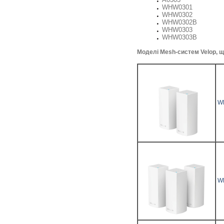
WHW0301
WHW0302
WHW0302B
WHW0303
WHW0303B
Моделі Mesh-систем Velop, що
W
W