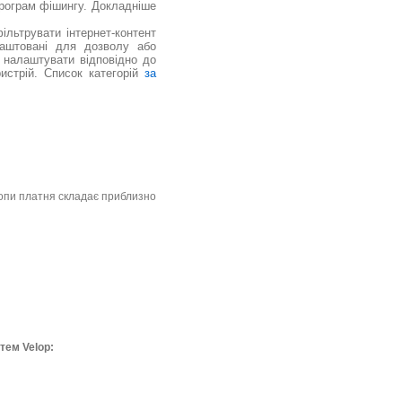
програм фішингу. Докладніше
ільтрувати інтернет-контент
лаштовані для дозволу або
ю налаштувати відповідно до
истрій. Список категорій
за
вропи платня складає приблизно
тем Velop: