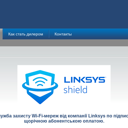
Как стать дилером
Контакты
служба захисту Wi-Fi-мереж від компанії Linksys по підп
щорічною абонентською оплатою.