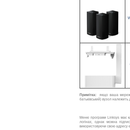
W
Примітка:
якщо ваша мережа 
батьківський) вузол належить 
Меню програми Linksys має к
логінах, однак можна підпи
використовуючи свою адресу е