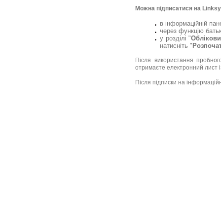
Можна підписатися на Linksy
в інформаційній пан
через функцію бать
у розділі "
Облікови
натисніть "
Розпочат
Після використання пробног
отримаєте електронний лист із
Після підписки на інформаційні