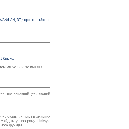
/LAN, BT, чорн. кол. (3шт.)
біл. кол.
истем WHW0302, WHW0303,
ся, що основний (так званий
к у локальних, так і в хмарних
війдіть у програму Linksys,
 його функцій.