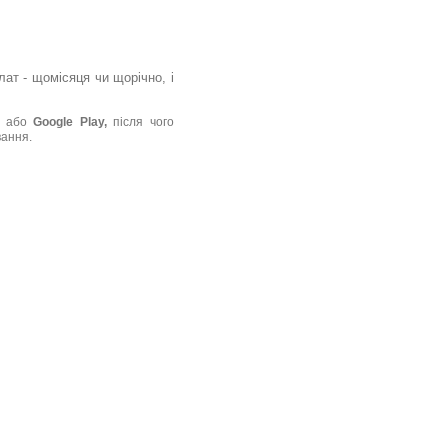
ат - щомісяця чи щорічно, і
або
Google Play,
після чого
вання.