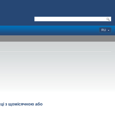
RU
исці з щомісячною або