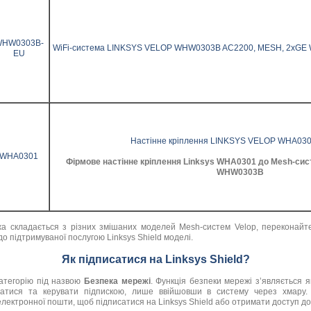
HW0303B-
WiFi-система LINKSYS VELOP WHW0303B AC2200, MESH, 2xGE WAN
EU
Настінне кріплення LINKSYS VELOP WHA0301 
WHA0301
Фірмове настінне кріплення Linksys WHA0301 до Mesh-с
WHW0303B
складається з різних змішаних моделей Mesh-систем Velop, переконайте
до підтримуваної послугою Linksys Shield моделі.
Як підписатися на Linksys Shield?
атегорію під назвою
Безпека мережі
. Функція безпеки мережі з’являється я
сатися та керувати підпискою, лише ввійшовши в систему через хмару. У
лектронної пошти, щоб підписатися на Linksys Shield або отримати доступ до