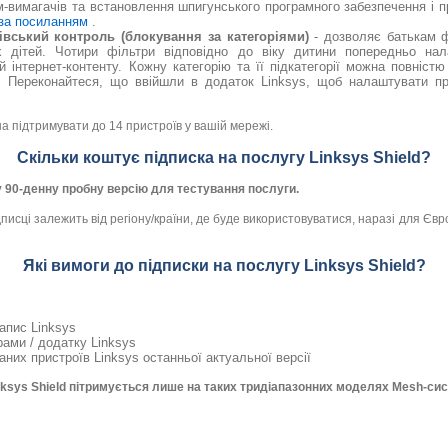
м-вимагачів та встановлення шпигунського програмного забезпечення і 
за посиланням
.
вський контроль (блокування за категоріями)
- дозволяє батькам ф
х дітей. Чотири фільтри відповідно до віку дитини попередньо на
й інтернет-контенту. Кожну категорію та її підкатегорії можна повніст
ї. Переконайтеся, що ввійшли в додаток Linksys, щоб налаштувати пр
на підтримувати до 14 пристроїв у вашій мережі.
Скільки коштує підписка на послугу Linksys Shield?
 90-денну пробну версію для тестування послуги.
дписці залежить від регіону/країни, де буде використовуватися, наразі для Є
Які вимоги до підписки на послугу Linksys Shield?
:
апис Linksys
рами / додатку Linksys
них пристроїв Linksys останньої актуальної версії
ksys Shield пітримується лише на таких тридіапазонних моделях Mesh-сис