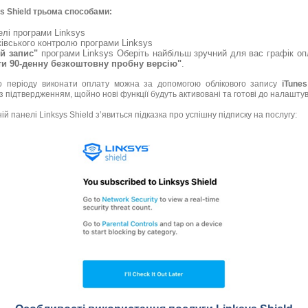
s Shield трьома способами:
елі програми Linksys
ківського контролю програми Linksys
й запис"
програми Linksys Оберіть найбільш зручний для вас графік опл
и 90-денну безкоштовну пробну версію"
.
о періоду виконати оплату можна за допомогою облікового запису
iTunes
 підтвердженням, щойно нові функції будуть активовані та готові до налашту
й панелі Linksys Shield з’явиться підказка про успішну підписку на послугу: