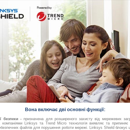
Вона включає дві основні функції:
ї безпеки -
призначена для розширеного захисту від мережевих загр
а компаніями Linksys та Trend Micro технологія виявляє та припиня
безпечних файлів для порушення роботи мережі. Linksys Shield блокує ш