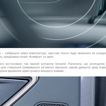
 – найвищого рівня комплектації, акустику Sonos буде включено як складов
ях, придбавши опцію «Комфорт та звук».
nos застосовано так званий алгоритм Sonamic Panorama, що розподіляє 
для створення тривимірного об’ємного звучання, окремі джерела звуку помі
лухача враження оркестрового концерту наживо.