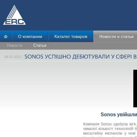
О компании
Каталог товаров
Новости и статьи
Новости
Статьи
09.02.2022
Sonos увійшли
Компанія Sonos здобула ім’я
чималої кількості технологій
масштабну експансію у нові 