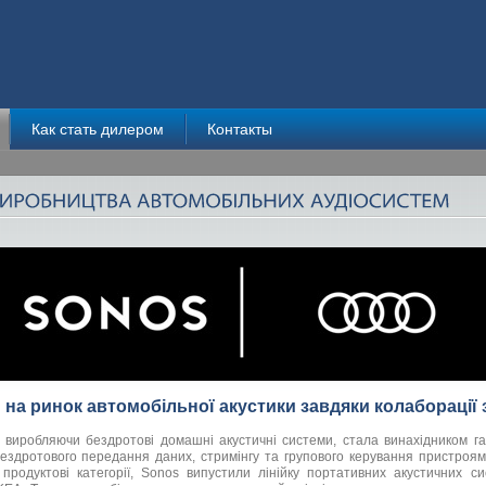
Как стать дилером
Контакты
 на ринок автомобільної акустики завдяки колаборації 
, виробляючи бездротові домашні акустичні системи, стала винахідником га
 бездротового передання даних, стримінгу та групового керування пристроя
продуктові категорії, Sonos випустили лінійку портативних акустичних си