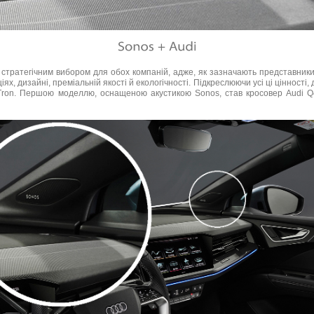
 стратегічним вибором для обох компаній, адже, як зазначають представники
іях, дизайні, преміальній якості й екологічності. Підкреслюючи усі ці цінност
-Tron. Першою моделлю, оснащеною акустикою Sonos, став кросовер Audi Q