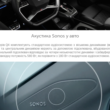
ерів Q4 комплектують стандартною аудіосистемою з вісьмома динаміками (
 та центральним динаміком керують за допомогою підсилювача, вбудованог
альний підсилювач відповідає за чотири низькочастотні динаміки і сабвуфер
вихідну потужність 580 Вт, як порівняти з 180 Вт стандартною аудіосистемою.