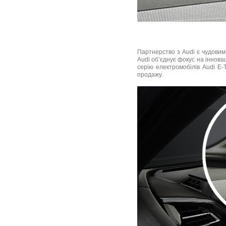
Партнерство з Audi є чудовим
Audi об’єднує фокус на інновац
серію електромобілів Audi E
продажу.