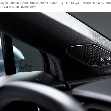
s буде наявною у електромоделях Audi A1, Q1, Q2 та Q3. Чекаємо ще більшог
н від компанії цього року.