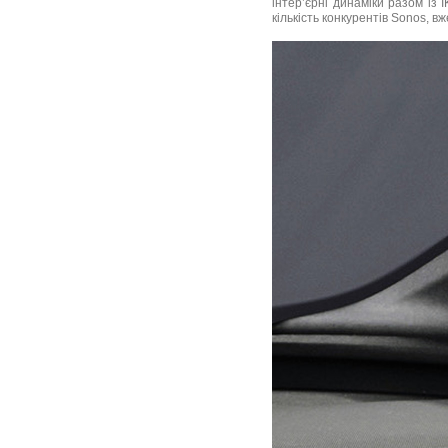
інтер’єрні динаміки разом із
кількість конкурентів Sonos, 