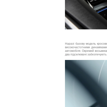
Наразі базову модель кросов
високочастотними динаміками
автомобіля. Окремий восьмикан
два підсилювачі забезпечують 