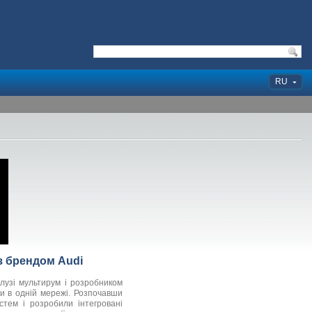
RU
з брендом Audi
лузі мультирум і розробником
ми в одній мережі. Розпочавши
стем і розробили інтегровані