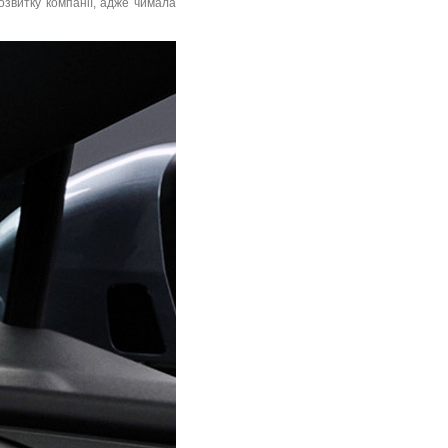
озвитку компанії, адже чимала