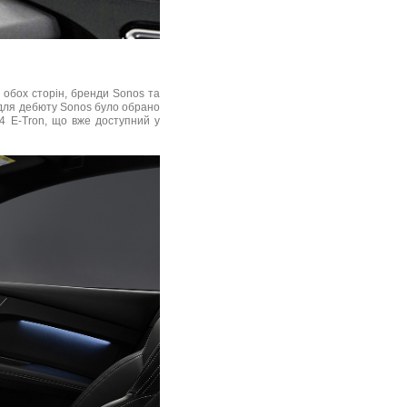
 обох сторін, бренди Sonos та
і, для дебюту Sonos було обрано
4 E-Tron, що вже доступний у