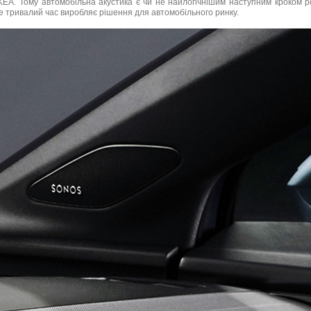
 IKEA. Тому автомобільна акустика є чи не найлогічнішим наступним кроком р
вже тривалий час виробляє рішення для автомобільного ринку.