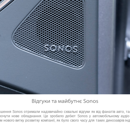
ішення Sonos отримали надзвичайно схвальні відгуки як від фанатів авто, так і
почути нове обладнання. Це зробило дебют Sonos у автомобільному аудіо
 нового витку розвитку компанії, як було свого часу для таких динозаврів інд