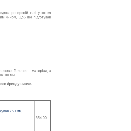
вдяки реверсній тязі у котел
им чином, щоб він підготував
язково. Головне – матеріал, з
60/100 мм
ного бренду нижче.
жувач 750 мм,
854.00