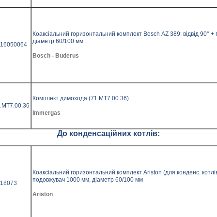
Коаксіальний горизонтальний комплект Bosch АZ 389: відвід 90° +
діаметр 60/100 мм
16050064
Bosch - Buderus
Комплект димохода (71.МТ7.00.36)
.MT7.00.36
Immergas
До конденсаційних котлів:
Коаксіальний горизонтальний комплект Ariston (для конденс. котлів
подовжувач 1000 мм, діаметр 60/100 мм
18073
Ariston