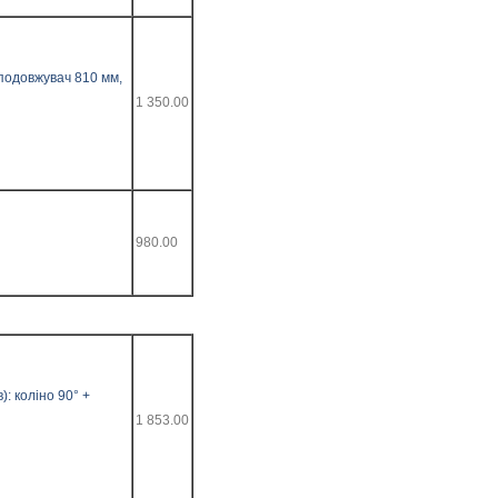
 подовжувач 810 мм,
1 350.00
980.00
): коліно 90° +
1 853.00