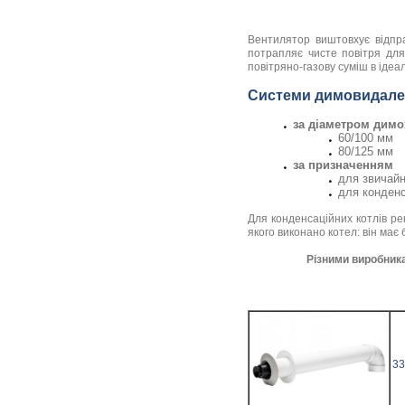
Вентилятор виштовхує відпра
потрапляє чисте повітря для
повітряно-газову суміш в ідеа
Системи димовидале
за діаметром димо
60/100 мм
80/125 мм
за призначенням
для звичайн
для конденс
Для конденсаційних котлів ре
якого виконано котел: він має
Різними виробника
33