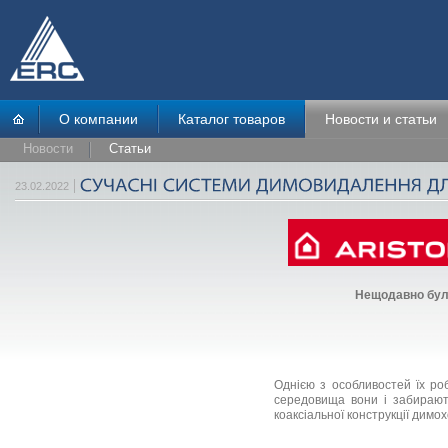
О компании
Каталог товаров
Новости и статьи
Новости
Статьи
23.02.2022
Нещодавно були 
Однією з особливостей їх ро
середовища вони і забирають
коаксіальної конструкції димох