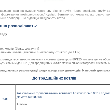
цьовані гази на вулицю через внутрішню трубу. Через зовнішню трубу за
 формування повітряно-газової суміші. Вентилятор котла налаштовано так
льній пропорції, що підвищує ККД роботи котла.
ння розподіляють:
ходу
их котлів (більш доступні)
аційних котлів (виконані з матеріалу стійкого до CO2)
комендується використовувати системи діаметром 80/125 мм, але це не обов’
 бути стійким до C02. Для традиційних котлів можна використовувати системи 
ми даються рекомендації щодо заводських димоходів. Їх перелік для кож
До традиційних котлів:
Коаксіальний горизонтальний комплект Ariston: коліно 90° + подов
діаметр 60/100 мм
18001
Ariston