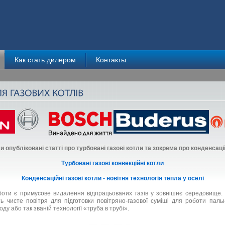
Как стать дилером
Контакты
опубліковані статті про турбовані газові котли та зокрема про конденсацій
Турбовані газові конвекційні котли
Конденсаційні газові котли - новітня технологія тепла у оселі
боти є примусове видалення відпрацьованих газів у зовнішнє середовище. 
 чисте повітря для підготовки повітряно-газової суміші для роботи пал
оду або так званій технології «труба в трубі».