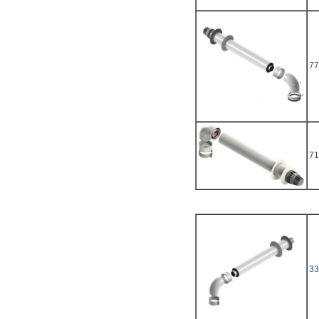
77
71
33