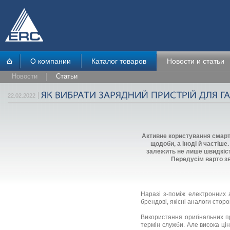
О компании
Каталог товаров
Новости и статьи
Новости
Статьи
22.02.2022
Активне користування смарт
щодоби, а іноді й частіш
залежить не лише швидкіст
Передусім варто зв
Наразі з-поміж електронних а
брендові, якісні аналоги сторо
Використання оригінальних п
термін служби. Але висока ці