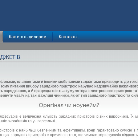
Как стать дилером
Контакты
фонами, планшетами й іншими мобільними гаджетами призводить до того, 
е. Тому питання вибору зарядного пристрою набуває надзвичайно важливого
ь заряджання, а й працездатність акумулятора електронного пристрою та 
ернути увагу на такі важливі чинники, як-от тип зарядного пристрою та сил
ксесуарів є величезна кількість зарядних пристроїв різних виробників. Їх 
нніх виробників та універсальні.
ристроїв є найбільш безпечним та ефективним, вони гарантовано сумісні з
на цих зарядних пристроїв є причиною того, що чимало користувачів віддают