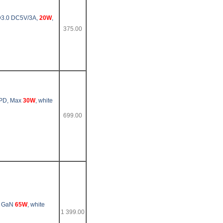
D3.0 DC5V/3A,
20W
,
375.00
 PD, Max
30W
, white
699.00
r GaN
65W
, white
1 399.00