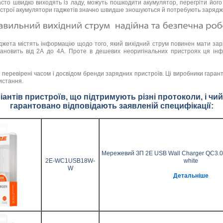
сто швидко виходять із ладу, можуть пошкодити акумулятор, перегріти його 
истрої акумулятори гаджетів значно швидше зношуються й потребують зарядж
гаджета містять інформацію щодо того, який вихідний струм повинен мати за
ановить від 2А до 4А. Проте в дешевих неоригінальних пристроях ця інф
перевірені часом і досвідом бренди зарядних пристроїв. Ці виробники гаран
истання.
антів пристроїв, що підтримують різні протоколи, і чи
гарантовано відповідають заявленій специфікації:
Мережевий ЗП 2Е USB Wall Charger QC3.
2E-WC1USB18W-
white
W
Детальніше