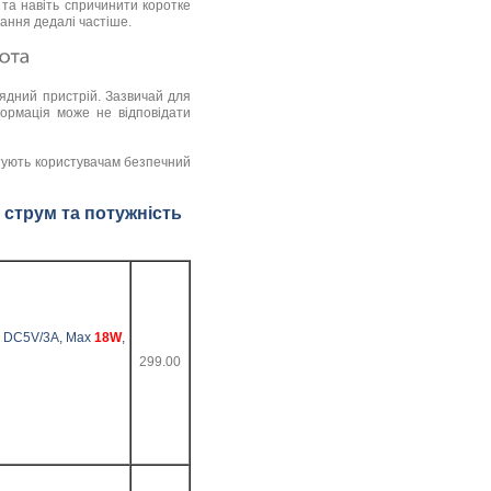
та навіть спричинити коротке
ання дедалі частіше.
рядний пристрій. Зазвичай для
ормація може не відповідати
тують користувачам безпечний
й струм та потужність
0 DC5V/3A, Max
18W
,
299.00