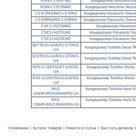
NS/NU-12EHTIW2
Кондиціонер Neoclima Ala
NS/NU-12ESNIW1
Кондиціонер Neoclima Skycol
CS-E7RKDW/CU-E7RKD
Кондиціонер Panasonic Delux
CS-E9RKDW/CU-E9RKD
Кондиціонер Panasonic Delux
CS/CU-PZ25WKD
Кондиціонер Panasoni
CS/CU-HZ25UKE
Кондиціонер Panasonic Nor
CS/CU-HZ35UKE
Кондиціонер Panasonic Nor
B07TKVG-UA/RAS-07TAVG-
Кондиціонер Toshiba Seiya 
UA
B10TKVG-UA/RAS-10TAVG-
Кондиціонер Toshiba Seiya 
UA
RAS-07J2KVSG/07J2AVSG-
Кондиціонер Toshiba Shora
UA
RAS-10J2KVSG/10J2AVSG-
Кондиціонер Toshiba Shora
UA
RAS-
Кондиціонер Toshiba Haori 
10N4KVRG/10N4AVRG-UA
RAS-
Кондиціонер Toshiba Haori 
13N4KVRG/13N4AVRG-UA
О компании
Каталог товаров
Новости и статьи
Как стать дилером