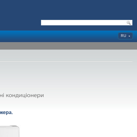
RU
жера.