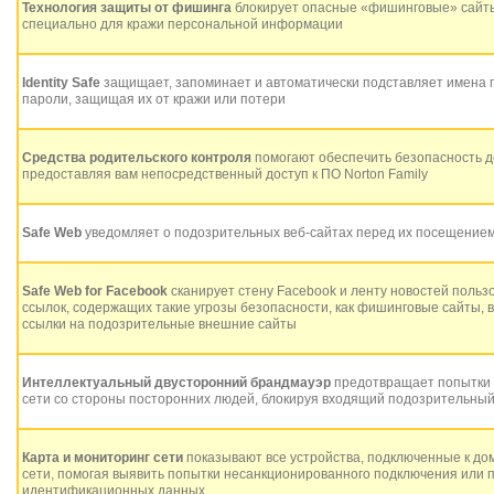
Технология защиты от фишинга
блокирует опасные «фишинговые» сайты
специально для кражи персональной информации
Identity Safe
защищает, запоминает и автоматически подставляет имена 
пароли, защищая их от кражи или потери
Средства родительского контроля
помогают обеспечить безопасность де
предоставляя вам непосредственный доступ к ПО Norton Family
Safe Web
уведомляет о подозрительных веб-сайтах перед их посещение
Safe Web for Facebook
сканирует стену Facebook и ленту новостей польз
ссылок, содержащих такие угрозы безопасности, как фишинговые сайты, 
ссылки на подозрительные внешние сайты
Интеллектуальный двусторонний брандмауэр
предотвращает попытки 
сети со стороны посторонних людей, блокируя входящий подозрительны
Карта и мониторинг сети
показывают все устройства, подключенные к д
сети, помогая выявить попытки несанкционированного подключения или 
идентификационных данных