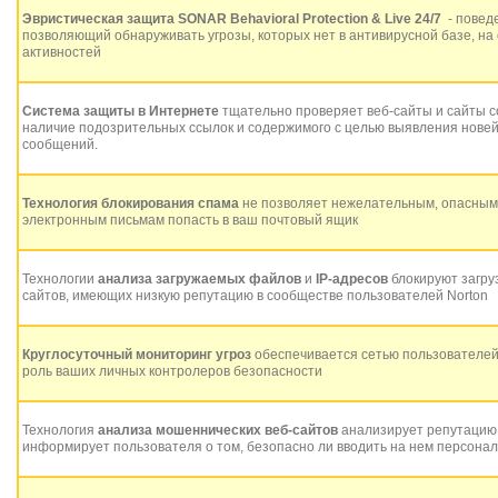
Эвристическая защита
SONAR Behavioral Protection & Live 24/7
- поведе
позволяющий обнаруживать угрозы, которых нет в антивирусной базе, на
активностей
Система защиты в Интернете
тщательно проверяет веб-сайты и сайты с
наличие подозрительных ссылок и содержимого с целью выявления нов
сообщений.
Технология блокирования спама
не позволяет нежелательным, опасным
электронным письмам попасть в ваш почтовый ящик
Технологии
анализа загружаемых файлов
и
IP-адресов
блокируют загруз
сайтов, имеющих низкую репутацию в сообществе пользователей Norton
Круглосуточный мониторинг угроз
обеспечивается сетью пользователей
роль ваших личных контролеров безопасности
Технология
анализа мошеннических веб-сайтов
анализирует репутацию 
информирует пользователя о том, безопасно ли вводить на нем персон