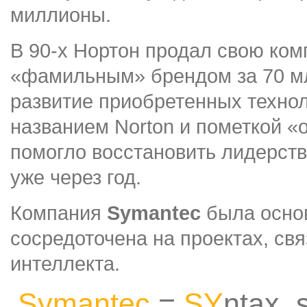
миллионы.
В 90-х Нортон продал свою ко
«фамильным» брендом за 70 м
развитие приобретенных технол
названием Norton и пометкой «
помогло восстановить лидерств
уже через год.
Компания
Symantec
была основ
сосредоточена на проектах, св
интеллекта.
Symantec
=
SY
ntax, 