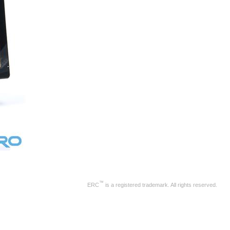
™
ERC
is a registered trademark. All rights reserved.