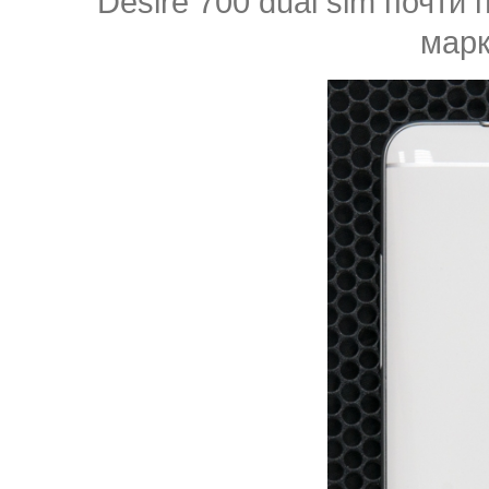
Desire 700 dual sim почти
марк