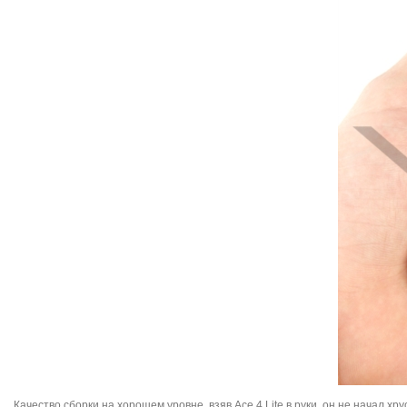
Качество сборки на хорошем уровне, взяв Ace 4 Lite в руки, он не начал х