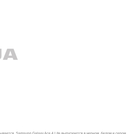
рывается. Samsung Galaxy Ace 4 Lite выпускается в черном, белом и сером