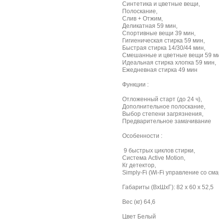
Синтетика и цветные вещи,
Полоскание,
Слив + Отжим,
Деликатная 59 мин,
Спортивные вещи 39 мин,
Гигиеническая стирка 59 мин,
Быстрая стирка 14/30/44 мин,
Смешанные и цветные вещи 59 ми
Идеальная стирка хлопка 59 мин,
Ежедневная стирка 49 мин
Функции :
Отложенный старт (до 24 ч),
Дополнительное полоскание,
Выбор степени загрязнения,
Предварительное замачивание
Особенности :
9 быстрых циклов стирки,
Система Active Motion,
Кг детектор,
Simply-Fi (Wi-Fi управление со см
Габариты (ВxШxГ): 82 х 60 х 52,5
Вес (кг) 64,6
Цвет Белый