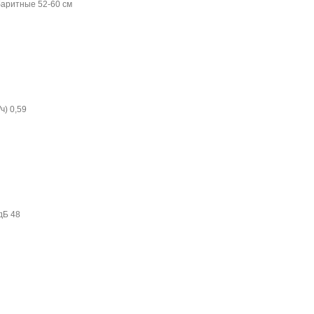
баритные 52-60 см
ч) 0,59
дБ 48