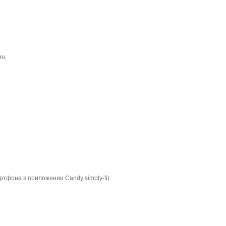
н,
артфона в приложении Candy simply-fi)