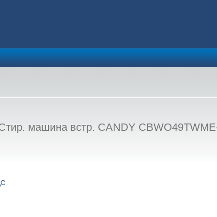
ир. машина встр. CANDY CBWO49TWME-S, 9
ДС