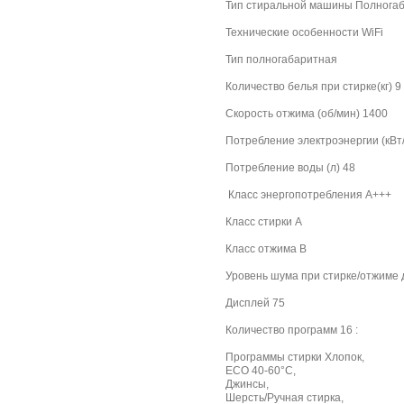
Тип стиральной машины Полнога
Технические особенности WiFi
Тип полногабаритная
Количество белья при стирке(кг) 9
Скорость отжима (об/мин) 1400
Потребление электроэнергии (кВт/
Потребление воды (л) 48
Класс энергопотребления А+++
Класс стирки A
Класс отжима B
Уровень шума при стирке/отжиме 
Дисплей 75
Количество программ 16 :
Программы стирки Хлопок,
ECO 40-60°C,
Джинсы,
Шерсть/Ручная стирка,