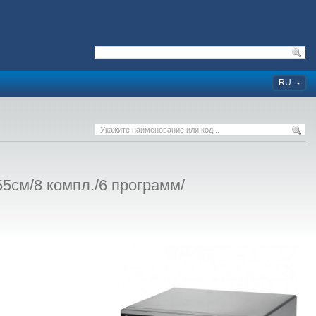
RU
см/8 компл./6 программ/