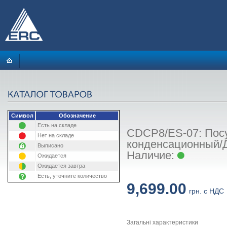
Символ
Обозначение
Есть на складе
CDCP8/ES-07: Посу
Нет на складе
конденсационный/
Выписано
Наличие:
Ожидается
Ожидается завтра
Есть, уточните количество
9,699.00
грн. с НДС
Загальні характеристики