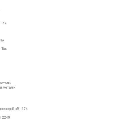
5
 Так
Так
 Так
металік
й металік
енергії, кВт 174
л 2240