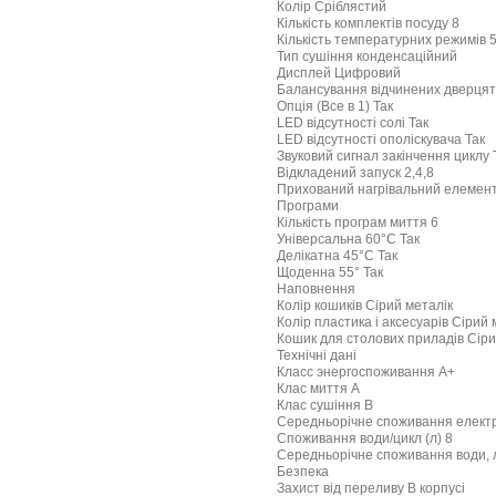
Колір Сріблястий
Кількість комплектів посуду 8
Кількість температурних режимів 
Тип сушіння конденсаційний
Дисплей Цифровий
Балансування відчинених дверцят
Опція (Все в 1) Так
LED відсутності солі Так
LED відсутності ополіскувача Так
Звуковий сигнал закінчення циклу 
Відкладений запуск 2,4,8
Прихований нагрівальний елемент
Програми
Кількість програм миття 6
Універсальна 60°С Так
Делікатна 45°С Так
Щоденна 55° Так
Наповнення
Колір кошиків Сірий металік
Колір пластика і аксесуарів Сірий 
Кошик для столових приладів Сіри
Технічні дані
Класс энергоспоживання А+
Клас миття А
Клас сушіння В
Середньорічне споживання електро
Споживання води/цикл (л) 8
Середньорічне споживання води, 
Безпека
Захист від переливу В корпусі