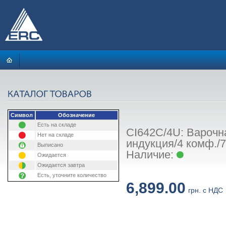
Символ
Обозначение
Есть на складе
CI642C/4U: Варочна
Нет на складе
индукция/4 комф./
Выписано
Наличие:
Ожидается
Ожидается завтра
Есть, уточните количество
6,899.00
грн. с НДС