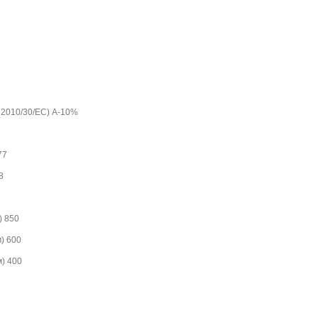
 2010/30/EC) A-10%
77
8
) 850
) 600
м) 400