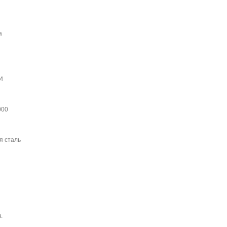
а
И
000
я сталь
.