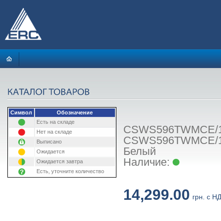
Символ
Обозначение
Есть на складе
CSWS596TWMCE/1-
Нет на складе
CSWS596TWMCE/1-S, 
Выписано
Белый
Ожидается
Наличие:
Ожидается завтра
Есть, уточните количество
14,299.00
грн. с Н