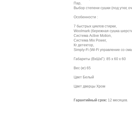
Пар,
Выбор степени сушки (под утюг, оч
Особенности :
7 быстрых циклов стирки,
Woolmark (бережная сушка шерсти
Система Active Motion,
Система Mix Power,
Кг детектор,
Simply-Fi (Wi-Fi управление со см
Габариты (ВxШxГ): 85 х 60 х 60
Вес (кг) 65
Цвет Белый
Цвет дверцы Хром
Гарантийный срок:
12 месяцев.