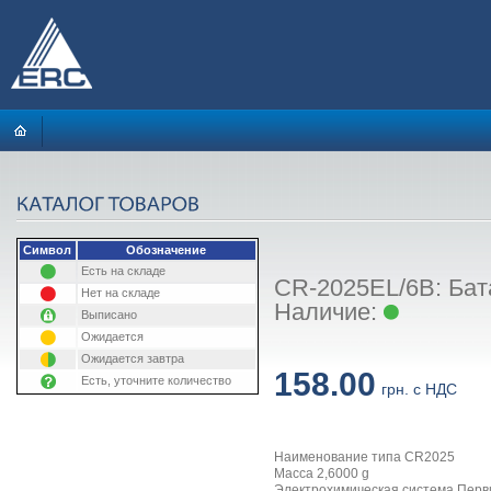
Символ
Обозначение
Есть на складе
CR-2025EL/6B: Бат
Нет на складе
Наличие:
Выписано
Ожидается
Ожидается завтра
158.00
Есть, уточните количество
грн. с НДС
Наименование типа CR2025
Масса 2,6000 g
Электрохимическая система Перв