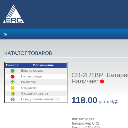
Символ
Обозначение
Есть на складе
CR-2L/1BP: Батарей
Нет на складе
Наличие:
Выписано
Ожидается
Ожидается завтра
118.00
Есть, уточните количество
грн. с НДС
Тип: Литьевая
Типоразмер CR2
Емкость 920 мА*ч