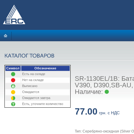
Символ
Обозначение
Есть на складе
SR-1130EL/1B: Бат
Нет на складе
V390, D390,SB-AU, 
Выписано
Наличие:
Ожидается
Ожидается завтра
Есть, уточните количество
77.00
грн. с НДС
Тип: Серебряно-оксидная (Silver O