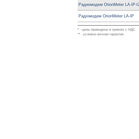
Радиомодем OrionMeter LA-IP-I
Радіомодем OrionMeter LA-IP
* - цены приведены в гривнях с НДС.
** - условно-вечная гарантия.