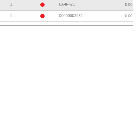
1
LA-IP-I2C
0.00
1
00000002581
0.00