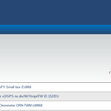
Г
 APY Small box EU868
er v2/GPS no div/Wi?/tropi/FW ID 152/EU
Orionmeter ORN-TWM-LW868