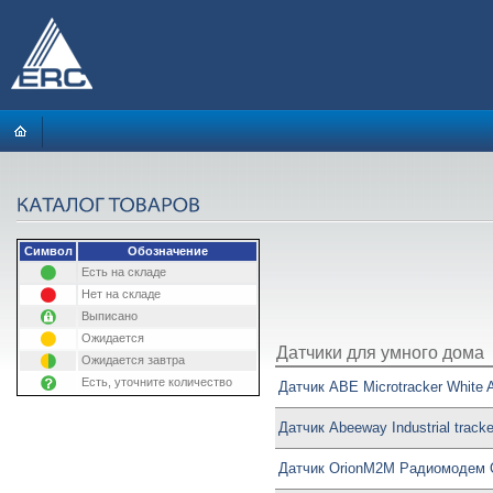
Символ
Обозначение
Есть на складе
Нет на складе
Выписано
Ожидается
Датчики для умного дома
Ожидается завтра
Есть, уточните количество
Датчик ABE Microtracker White
Датчик Abeeway Industrial track
Датчик OrionM2M Радиомодем 