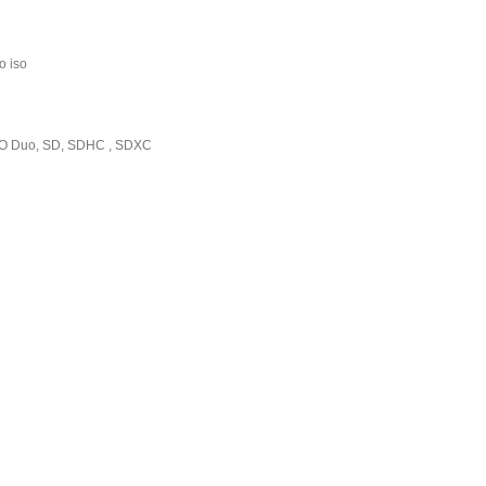
o iso
O Duo, SD, SDHC , SDXC