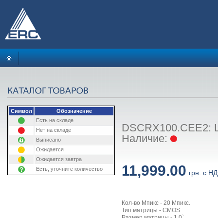
Символ
Обозначение
Есть на складе
DSCRX100.CEE2: Ц
Нет на складе
Наличие:
Выписано
Ожидается
Ожидается завтра
11,999.00
Есть, уточните количество
грн. с Н
Кол-во Мпикс - 20 Мпикс.
Тип матрицы - CMOS
Размер матрицы - 1.0`