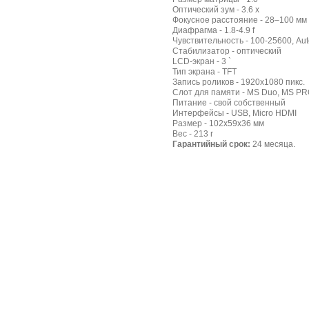
Оптический зум - 3.6 x
Фокусное расстояние - 28–100 мм
Диафрагма - 1.8-4.9 f
Чувствительность - 100-25600, Aut
Стабилизатор - оптический
LCD-экран - 3 `
Тип экрана - TFT
Запись роликов - 1920x1080 пикс.
Слот для памяти - MS Duo, MS PR
Питание - свой собственный
Интерфейсы - USB, Micro HDMI
Размер - 102х59х36 мм
Вес - 213 г
Гарантийный срок:
24 месяца.