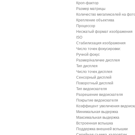
Кроп-фактор
Размер матрицы
Количество мегапикселей на фот
Крепление объектива
Процессор
Несжатый формат изображения
ISO
Стабилизация изображения
Число точек фокусировки:
Ручной фокус
Размер/наличие дисплея
Тип дисплея
Число точек дисплея
Сенсорный дисплей
Поворотный дисплей
Тип видоискателя
Разрешение видоискателя
Покрытие видоискателя
Коэффицент увеличения видоиск
Минимальная выдержка
Максимальная выдержка
Встроенная вспышка
Поддержка внешней вспышки
Серийная съемка, кадров/сек.