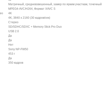
Матричный, средневзвешенный, замер по ярким участкам, точечный
MPEG4-AVC/H264, Формат XAVC S
ео
4K
о
4K, 3840 x 2160 (30 кадров/сек)
Стерео
SD/SDHC/SDXC + Memory Stick Pro Duo
USB 2.0
Да
Да
Нет
Sony NP-FW50
453 г
Да
350 кадров