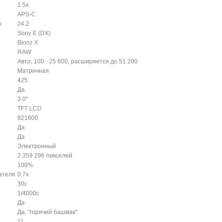
1.5x
APS-C
о
24.2
Sony E (DX)
Bionz X
RAW
Авто, 100 - 25 600, расширяется до 51 200
Матричная
425
Да
3.0"
TFT LCD
921600
Да
Да
Электронный
2 359 296 пикселей
100%
ателя
0.7x
30с
1/4000с
Да
Да, "горячий башмак"
11