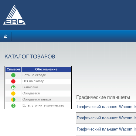
Символ
Обозначение
Есть на складе
Нет на складе
Выписано
Ожидается
Графические планшеты
Ожидается завтра
Есть, уточните количество
Графический планшет Wacom In
Графический планшет Wacom Int
Графический планшет Wacom Int