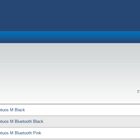
Г
tuos M Black
uos M Bluetooth Black
uos M Bluetooth Pink