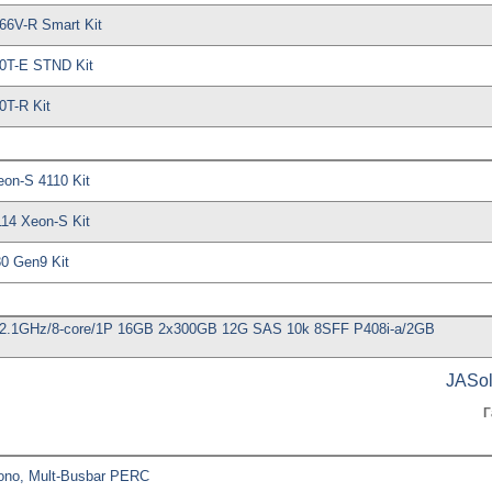
6V-R Smart Kit
0T-E STND Kit
T-R Kit
on-S 4110 Kit
14 Xeon-S Kit
0 Gen9 Kit
2.1GHz/8-core/1P 16GB 2x300GB 12G SAS 10k 8SFF P408i-a/2GB
JASol
Г
no, Mult-Busbar PERC