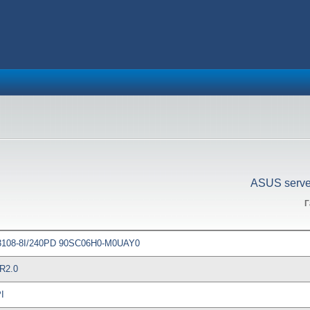
ASUS serve
Г
_3108-8I/240PD 90SC06H0-M0UAY0
R2.0
I