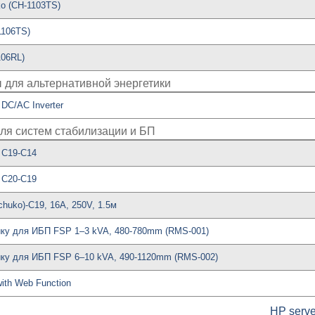
o (CH-1103TS)
1106TS)
06RL)
 для альтернативной энергетики
DC/AC Inverter
ля систем стабилизации и БП
 C19-C14
 C20-C19
huko)-C19, 16A, 250V, 1.5м
ку для ИБП FSP 1–3 kVA, 480-780mm (RMS-001)
ку для ИБП FSP 6–10 kVA, 490-1120mm (RMS-002)
ith Web Function
HP serve