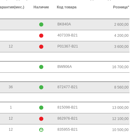
арантия(мес.)
Наличие
Код товара
Розница*
BK840A
2 600,00
407339-B21
4 200,00
12
P01367-B21
3 600,00
BW906A
16 700,00
36
872477-B21
8 560,00
1
815098-B21
13 000,00
12
862976-B21
12 100,00
12
835955-B21
10 500,00