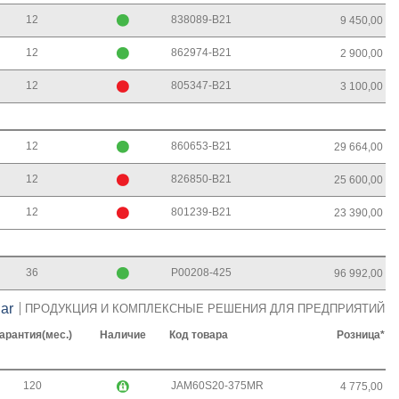
12
838089-B21
9 450,00
12
862974-B21
2 900,00
12
805347-B21
3 100,00
12
860653-B21
29 664,00
12
826850-B21
25 600,00
12
801239-B21
23 390,00
36
P00208-425
96 992,00
ar
ПРОДУКЦИЯ И КОМПЛЕКСНЫЕ РЕШЕНИЯ ДЛЯ ПРЕДПРИЯТИЙ
арантия(мес.)
Наличие
Код товара
Розница*
120
JAM60S20-375MR
4 775,00