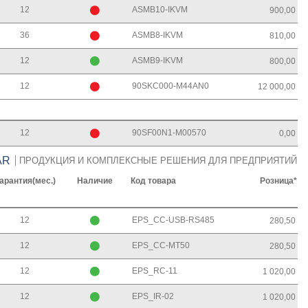
12
ASMB10-IKVM
900,00
36
ASMB8-IKVM
810,00
12
ASMB9-IKVM
800,00
12
90SKC000-M44AN0
12 000,00
12
90SF00N1-M00570
0,00
AR
ПРОДУКЦИЯ И КОМПЛЕКСНЫЕ РЕШЕНИЯ ДЛЯ ПРЕДПРИЯТИЙ
арантия(мес.)
Наличие
Код товара
Розница*
12
EPS_CC-USB-RS485
280,50
12
EPS_CC-MT50
280,50
12
EPS_RC-11
1 020,00
12
EPS_IR-02
1 020,00