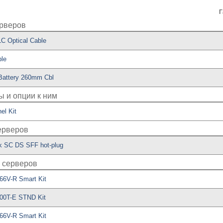
Г
ерверов
C Optical Cable
le
Battery 260mm Cbl
 и опции к ним
l Kit
ерверов
 SC DS SFF hot-plug
 серверов
6V-R Smart Kit
00T-E STND Kit
6V-R Smart Kit