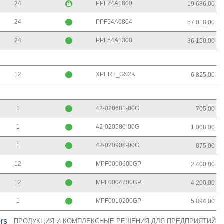
24
PPF24A1800
19 686,00
24
PPF54A0804
57 018,00
24
PPF54A1300
36 150,00
12
XPERT_GS2K
6 825,00
1
42-020681-00G
705,00
1
42-020580-00G
1 008,00
1
42-020908-00G
875,00
12
MPF0000600GP
2 400,00
12
MPF0004700GP
4 200,00
1
MPF0010200GP
5 894,00
rs
ПРОДУКЦИЯ И КОМПЛЕКСНЫЕ РЕШЕНИЯ ДЛЯ ПРЕДПРИЯТИЙ