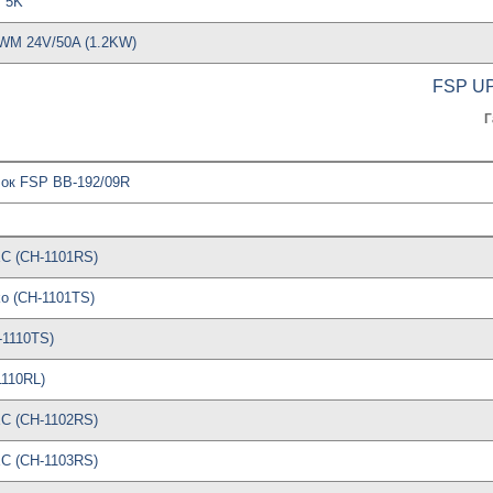
, 5K
WM 24V/50A (1.2KW)
FSP U
Г
ок FSP BB-192/09R
C (CH-1101RS)
o (CH-1101TS)
-1110TS)
110RL)
C (CH-1102RS)
C (CH-1103RS)