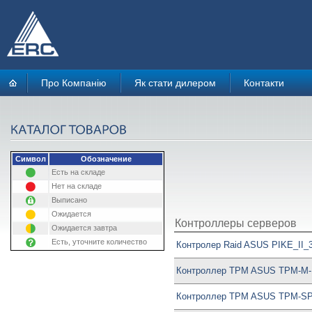
Про Компанію
Як стати дилером
Контакти
Символ
Обозначение
Есть на складе
Нет на складе
Выписано
Ожидается
Контроллеры серверов
Ожидается завтра
Есть, уточните количество
Контролер Raid ASUS PIKE_II
Контроллер TPM ASUS TPM-M-
Контроллер TPM ASUS TPM-SP