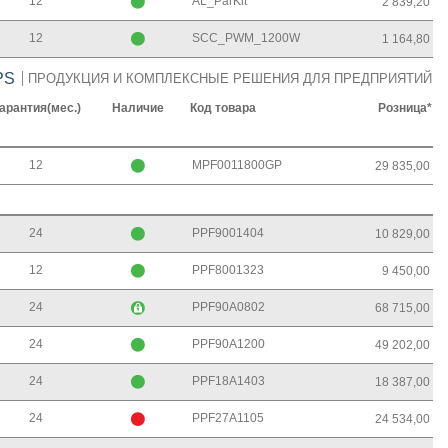
12
AL_ParKit
2 839,20
12
SCC_PWM_1200W
1 164,80
PS
ПРОДУКЦИЯ И КОМПЛЕКСНЫЕ РЕШЕНИЯ ДЛЯ ПРЕДПРИЯТИЙ
арантия(мес.)
Наличие
Код товара
Розница*
12
MPF0011800GP
29 835,00
24
PPF9001404
10 829,00
12
PPF8001323
9 450,00
24
PPF90A0802
68 715,00
24
PPF90A1200
49 202,00
24
PPF18A1403
18 387,00
24
PPF27A1105
24 534,00