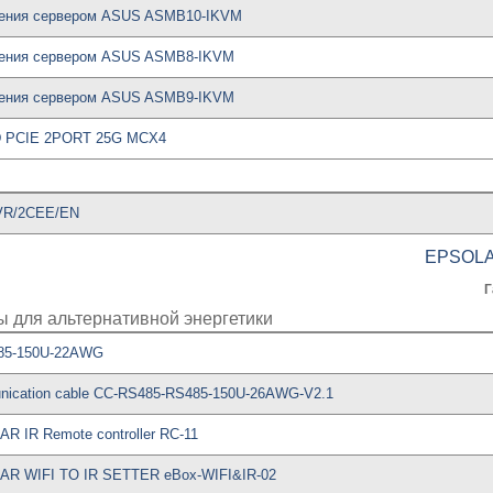
ления сервером ASUS ASMB10-IKVM
ления сервером ASUS ASMB8-IKVM
ления сервером ASUS ASMB9-IKVM
D PCIE 2PORT 25G MCX4
VR/2CEE/EN
EPSOL
Г
ы для альтернативной энергетики
85-150U-22AWG
cation cable CC-RS485-RS485-150U-26AWG-V2.1
 IR Remote controller RC-11
AR WIFI TO IR SETTER eBox-WIFI&IR-02