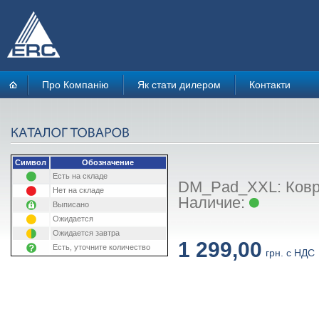
Про Компанію
Як стати дилером
Контакти
Символ
Обозначение
Есть на складе
DM_Pad_XXL: Ковр
Нет на складе
Наличие:
Выписано
Ожидается
Ожидается завтра
1 299,00
Есть, уточните количество
грн. с НДС