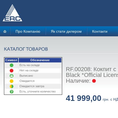
Про Компанію
Як стати дилером
Контакти
Символ
Обозначение
Есть на складе
RF.00208: Кокпит с
Нет на складе
Black *Official Lice
Выписано
Наличие:
Ожидается
Ожидается завтра
Есть, уточните количество
41 999,00
грн. с Н