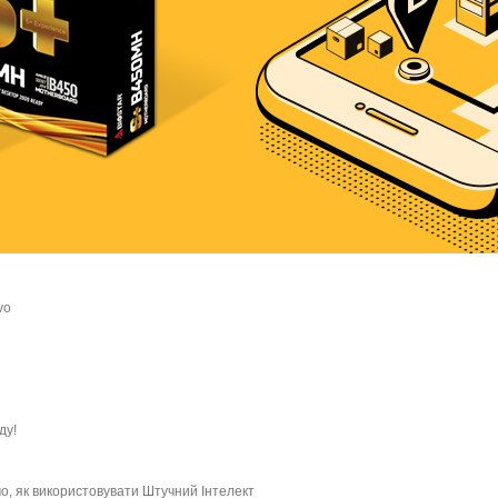
vo
ду!
імо, як використовувати Штучний Інтелект