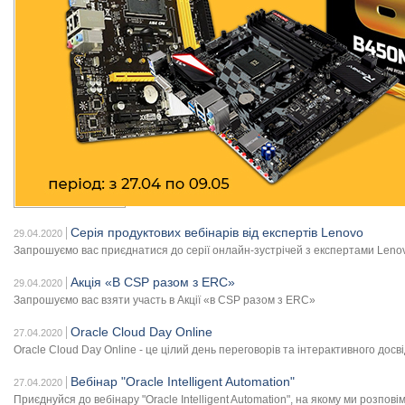
Серія продуктових вебінарів від експертів Lenovo
29.04.2020
Запрошуємо вас приєднатися до серії онлайн-зустрічей з експертами Leno
Акція «В CSP разом з ERC»
29.04.2020
Запрошуємо вас взяти участь в Акції «в CSP разом з ERC»
Oracle Cloud Day Online
27.04.2020
Oracle Cloud Day Online - це цілий день переговорів та інтерактивного досві
Вебінар "Oracle Intelligent Automation"
27.04.2020
Приєднуйся до вебінару "Oracle Intelligent Automation", на якому ми розпов