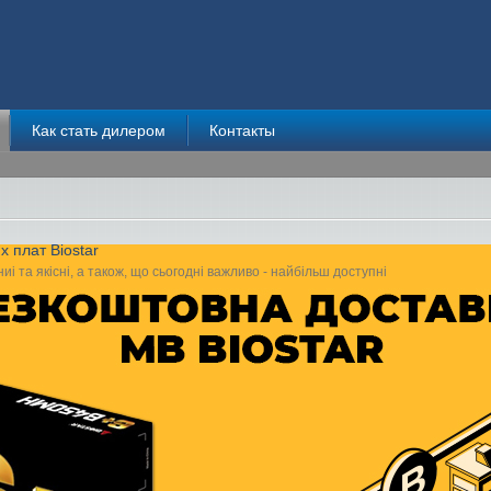
Как стать дилером
Контакты
 плат Biostar
і та якісні, а також, що сьогодні важливо - найбільш доступні