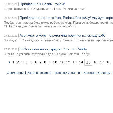
Привітання з Новим Роком!
31.12.2021
Щиро вітаємо вас із Різдвяними та Новорічними святами!
Прибирання не потрібне. Робота без пилу! Акумулято
30.12.2021
Позбавтеся пилу на будь-якому робочому місці. Підключіть бездротовий пил
Click&Clean, для більш безпечної та чистої роботи.
Acer Aspire Vero - екологічна новинка на складі ERC
29.12.2021
Зі складу ERC вже доступні "зелені" ноутбуки, виготовлені із переробленог
50% знижка на картриджі Polaroid Candy
27.12.2021
Знижка на усі види картриджів для 3D ручки Polaroid Candy!
1
2
3
4
5
6
7
8
9
10
11
12
13
14
15
16
17
18
О компании
Каталог товаров
Новости и статьи
Как стать дилером