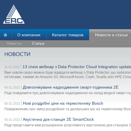
О компании
Каталог товаров
Новости и статьи
Новости
Статьи
13 січня вебінар з Data Protector Cloud Integration updat
11.01.2022
Вже зовсім скоро можна буде відвідати вебінар з Data Protector, що забез
об’єктами, такими як Amazon S3, Microsoft Azure, Ceph, Scality або HPE Clo
Довгоочікуване надходження смарт-годинника 2E
06.01.2022
Раді повідомити про довгоочікуване надходження на склад моделі смарт-г
Нові роздрібні ціни на термотехніку Bosch
05.01.2022
Повідомляємо про зміну роздрібних та дилерських цін на термотехніку Bos
Акустична док-станція 2E SmartClock
05.01.2022
Раді представити вам розширення асортименту акустичною док-станцією 2