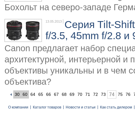
Бохольт на северо-западе Гер
Серия Tilt-Shi
13.05.2013
f/3.5, 45mm f/2.8 и
Canon предлагает набор специ
архитектурной, интерьерной и 
объективы уникальны и в чем сос
объектива?
30
60
64
65
66
67
68
69
70
71
72
73
74
75
76
О компании
Каталог товаров
Новости и статьи
Как стать дилером