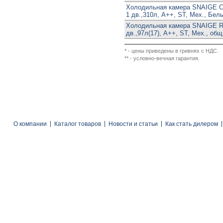
Холодильная камера SNAIGE C
1 дв.,310л, A++, ST, Мех., Бел
Холодильная камера SNAIGE R
дв.,97л(17), A++, ST, Мех., об
* - цены приведены в гривнях с НДС.
** - условно-вечная гарантия.
О компании
Каталог товаров
Новости и статьи
Как стать дилером