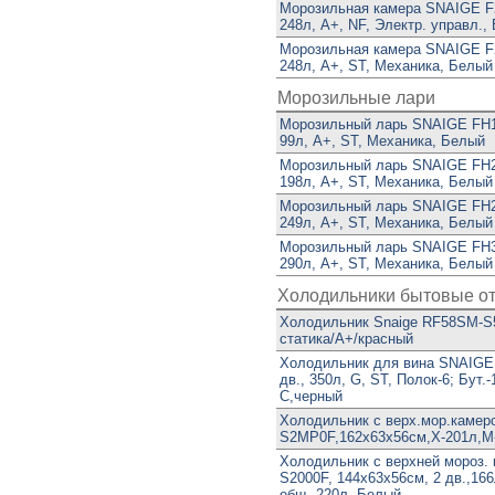
Морозильная камера SNAIGE F2
248л, A+, NF, Электр. управл.,
Морозильная камера SNAIGE F2
248л, A+, ST, Механика, Белый
Морозильные лари
Морозильный ларь SNAIGE FH1
99л, A+, ST, Механика, Белый
Морозильный ларь SNAIGE FH2
198л, A+, ST, Механика, Белый
Морозильный ларь SNAIGE FH2
249л, A+, ST, Механика, Белый
Морозильный ларь SNAIGE FH3
290л, A+, ST, Механика, Белый
Холодильники бытовые о
Холодильник Snaige RF58SM-S5
статика/А+/красный
Холодильник для вина SNAIG
дв., 350л, G, ST, Полок-6; Бут.-
C,черный
Холодильник с верх.мор.каме
S2MP0F,162х63х56см,Х-201л,М-
Холодильник с верхней мороз
S2000F, 144х63х56см, 2 дв.,166л
общ.-220л, Белый