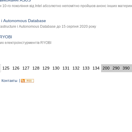
у виконанні ASUS
10-го покоління від Intel абсолютно непомітно пройшов анонс інших материнськ
e і Autonomous Database
astructure і Autonomous Database до 15 серпня 2020 року
 RYOBI
х електроінстурментів RYOBI
125
126
127
128
129
130
131
132
133
134
200
290
390
Контакты