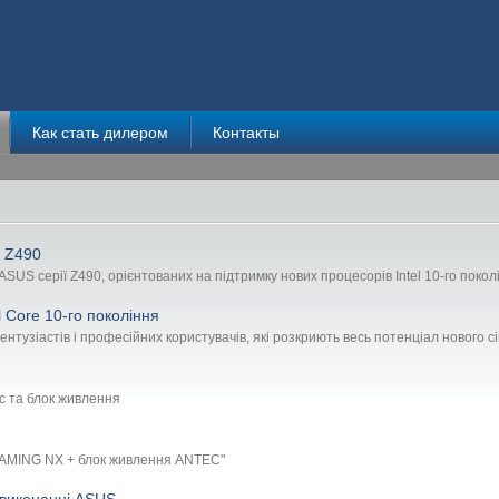
Как стать дилером
Контакты
S Z490
US серії Z490, орієнтованих на підтримку нових процесорів Intel 10-го покол
 Core 10-го покоління
нтузіастів і професійних користувачів, які розкриють весь потенціал нового сі
с та блок живлення
GAMING NX + блок живлення ANTEC"