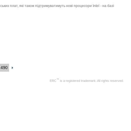
их плат, які також підтримуватимуть нові процесори Intel - на базі
490
™
ERC
is a registered trademark. All rights reserved.