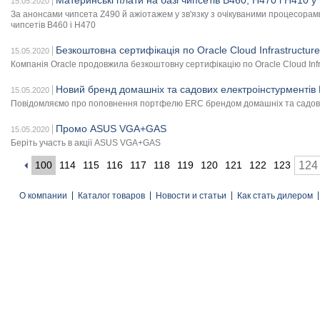
Материнські плати на базі чипсетів B460, H470 і H410 
15.05.2020
За анонсами чипсета Z490 й ажіотажем у зв'язку з очікуваними процесорами 
чипсетів B460 і H470
Безкоштовна сертифікація по Oracle Cloud Infrastructur
15.05.2020
Компанія Oracle продовжила безкоштовну сертифікацію по Oracle Cloud Infr
Новий бренд домашніх та садових електроінстурментів
15.05.2020
Повідомляємо про поповнення портфелю ERC брендом домашніх та садови
Промо ASUS VGA+GAS
15.05.2020
Беріть участь в акції ASUS VGA+GAS
100
114
115
116
117
118
119
120
121
122
123
124
О компании
Каталог товаров
Новости и статьи
Как стать дилером