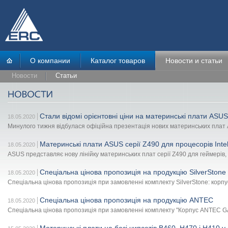
О компании
Каталог товаров
Новости и статьи
Новости
Статьи
Стали відомі орієнтовні ціни на материнські плати ASU
18.05.2020
Минулого тижня відбулася офіційна презентація нових материнських плат AS
Материнські плати ASUS серії Z490 для процесорів Intel
18.05.2020
ASUS представляє нову лінійку материнських плат серії Z490 для геймерів, е
Спеціальна цінова пропозиція на продукцію SilverStone
18.05.2020
Спеціальна цінова пропозиція при замовленні комплекту SilverStone: корпу
Спеціальна цінова пропозиція на продукцію ANTEC
18.05.2020
Спеціальна цінова пропозиція при замовленні комплекту "Корпус ANTEC 