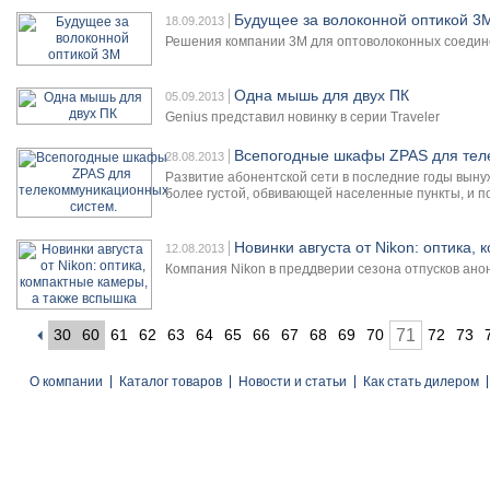
Будущее за волоконной оптикой 3
18.09.2013
Решения компании 3М для оптоволоконных соедине
Одна мышь для двух ПК
05.09.2013
Genius представил новинку в серии Traveler
Всепогодные шкафы ZPAS для тел
28.08.2013
Развитие абонентской сети в последние годы вын
более густой, обвивающей населенные пункты, и 
Новинки августа от Nikon: оптика,
12.08.2013
Компания Nikon в преддверии сезона отпусков ано
30
60
61
62
63
64
65
66
67
68
69
70
71
72
73
О компании
Каталог товаров
Новости и статьи
Как стать дилером