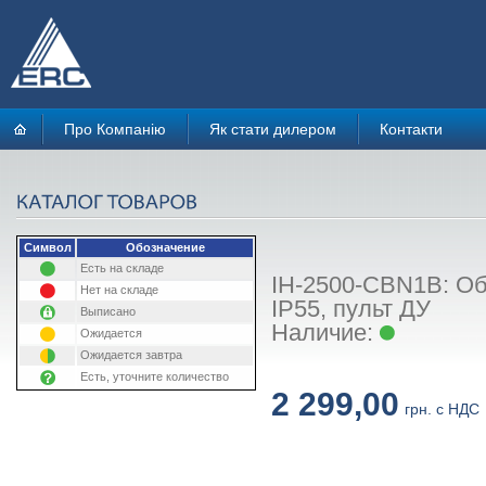
Про Компанію
Як стати дилером
Контакти
Символ
Обозначение
Есть на складе
IH-2500-CBN1B: Об
Нет на складе
IP55, пульт ДУ
Выписано
Наличие:
Ожидается
Ожидается завтра
Есть, уточните количество
2 299,00
грн. с НДС