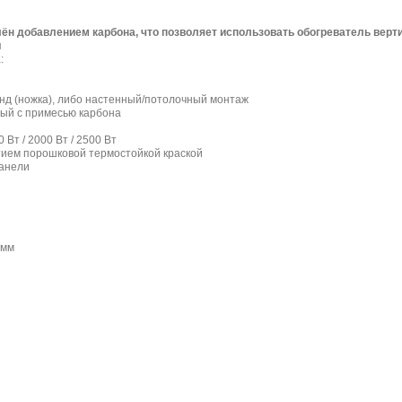
ён добавлением карбона, что позволяет использовать обогреватель верт
я
:
енд (ножка), либо настенный/потолочный монтаж
вый с примесью карбона
 Вт / 2000 Вт / 2500 Вт
ием порошковой термостойкой краской
анели
 мм