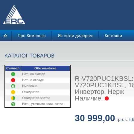
Про Компанію
Як стати дилером
Контакти
Символ
Обозначение
Есть на складе
R-V720PUC1KBSL: Х
Нет на складе
V720PUC1KBSL, 184х
Выписано
Инвертор, Нерж
Ожидается
Наличие:
Ожидается завтра
Есть, уточните количество
30 999,00
грн. с Н