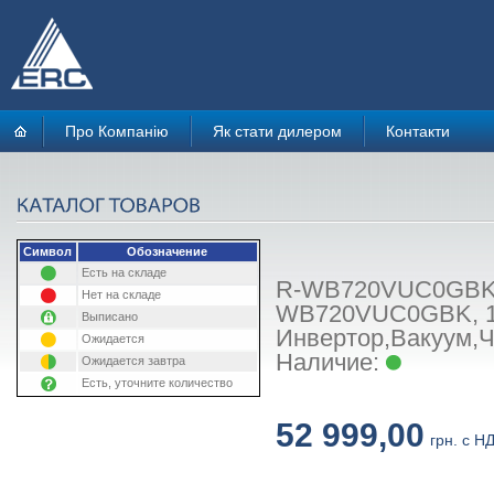
Про Компанію
Як стати дилером
Контакти
Символ
Обозначение
Есть на складе
R-WB720VUC0GBK: 
Нет на складе
WB720VUC0GBK, 184х
Выписано
Инвертор,Вакуум,Ч
Ожидается
Наличие:
Ожидается завтра
Есть, уточните количество
52 999,00
грн. с Н