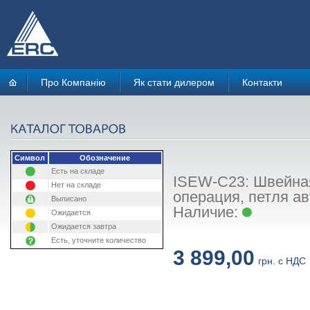
Про Компанію
Як стати дилером
Контакти
Символ
Обозначение
Есть на складе
ISEW-C23: Швейная
Нет на складе
операция, петля ав
Выписано
Наличие:
Ожидается
Ожидается завтра
Есть, уточните количество
3 899,00
грн. с НДС