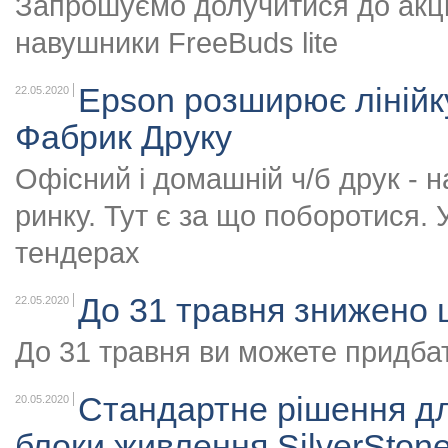
Запрошуємо долучитися до акці
навушники FreeBuds lite
Epson розширює лінійк
22.05.2020
Фабрик Друку
Офісний і домашній ч/б друк - 
ринку. Тут є за що поборотися. 
тендерах
До 31 травня знижено 
22.05.2020
До 31 травня ви можете придбат
Стандартне рішення дл
20.05.2020
блоки живлення SilverSto