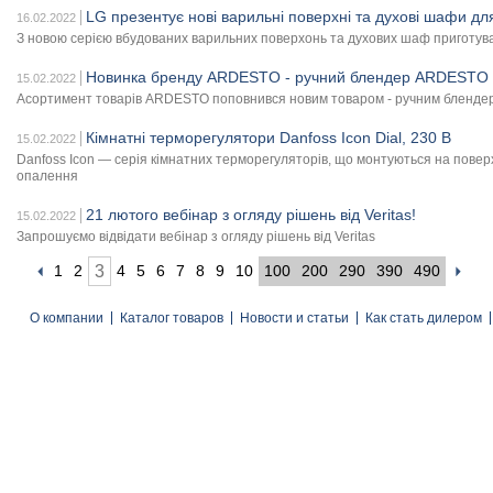
LG презентує нові варильні поверхні та духові шафи дл
16.02.2022
З новою серією вбудованих варильних поверхонь та духових шаф приготу
Новинка бренду ARDESTO - ручний блендер ARDESTO
15.02.2022
Асортимент товарів ARDESTO поповнився новим товаром - ручним блен
Кімнатні терморегулятори Danfoss Icon Dial, 230 В
15.02.2022
Danfoss Icon — серія кімнатних терморегуляторів, що монтуються на повер
опалення
21 лютого вебінар з огляду рішень від Veritas!
15.02.2022
Запрошуємо відвідати вебінар з огляду рішень від Veritas
1
2
3
4
5
6
7
8
9
10
100
200
290
390
490
О компании
Каталог товаров
Новости и статьи
Как стать дилером