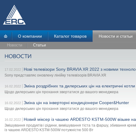
О компании
Каталог товаров
Новости и статьи
Новости
Статьи
Нові телевізори Sony BRAVIA XR 2022 з новими техноло
17.02.2022
Sony представляє оновлену лінійку телевізорів BRAVIA XR
Зміна роздрібних та дилерських цін на електричні котл
16.02.2022
Щодо дилерських цін прохання звертатися до вашого менеджера
Зміна цін на інверторні кондиціонери Cooper&Hunter
16.02.2022
Щодо дилерських цін прохання звертатися до вашого менеджера
Новий міксер із чашею ARDESTO KSTM-500W візьме на с
16.02.2022
Змішування продуктів і рідини, вимішування тіста та фаршу, збивання кремі
із чашею ARDESTO KSTM-500W потужністю 500 Вт